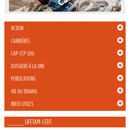
ACTION
CARRIÈRES
CAP-CCP-LDG
DOSSIERS À LA UNE
PUBLICATIONS
VIE AU TRAVAIL
INFOS UTILES
_____ UFETAM-CFDT