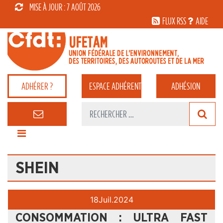
MISE À JOUR : 7 AOÛT 2026
FLUX RSS
AIDE
ADHÉRER ?
ESPACE
ADHÉRENT
ADHÉSION
SHEIN
18
Juil.
2024
CONSOMMATION : ULTRA FAST