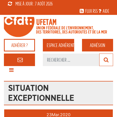
MISE À JOUR : 7 AOÛT 2026
FLUX RSS
AIDE
ADHÉRER ?
ESPACE
ADHÉRENT
ADHÉSION
SITUATION
EXCEPTIONNELLE
23
Mar.
2020