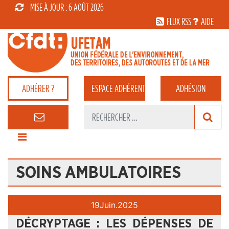
MISE À JOUR : 6 AOÛT 2026
FLUX RSS
AIDE
ADHÉRER ?
ESPACE
ADHÉRENT
ADHÉSION
SOINS AMBULATOIRES
19
Juin.
2025
DÉCRYPTAGE : LES DÉPENSES DE