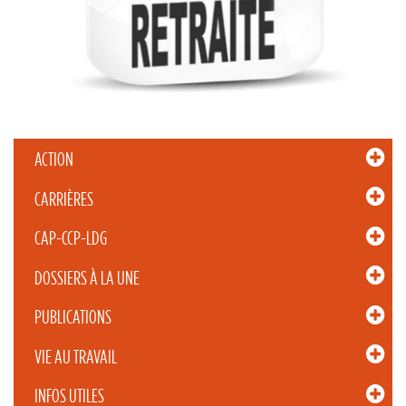
ACTION
CARRIÈRES
CAP-CCP-LDG
DOSSIERS À LA UNE
PUBLICATIONS
VIE AU TRAVAIL
INFOS UTILES