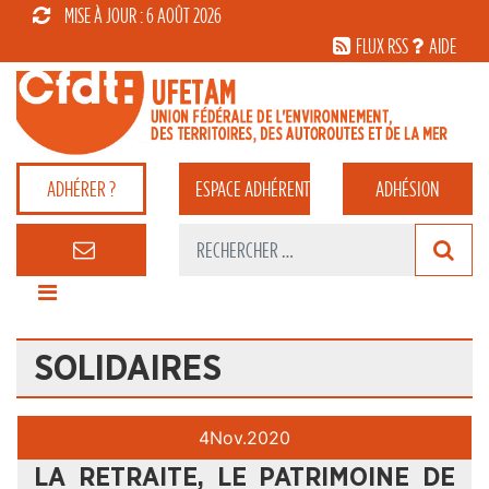
MISE À JOUR : 6 AOÛT 2026
FLUX RSS
AIDE
ADHÉRER ?
ESPACE
ADHÉRENT
ADHÉSION
SOLIDAIRES
4
Nov.
2020
LA RETRAITE, LE PATRIMOINE DE