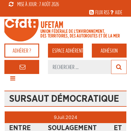
MISE À JOUR : 7 AOÛT 2026
FLUX RSS
AIDE
ADHÉRER ?
ESPACE
ADHÉRENT
ADHÉSION
SURSAUT DÉMOCRATIQUE
9
Juil.
2024
ENTRE SOULAGEMENT ET