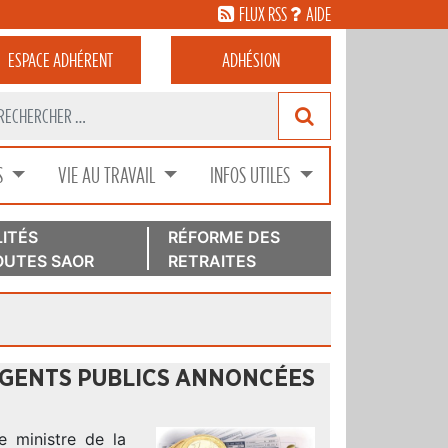
FLUX RSS
AIDE
ESPACE
ADHÉRENT
ADHÉSION
S
VIE AU TRAVAIL
INFOS UTILES
ITÉS
RÉFORME DES
UTES SAOR
RETRAITES
 AGENTS PUBLICS ANNONCÉES
le ministre de la