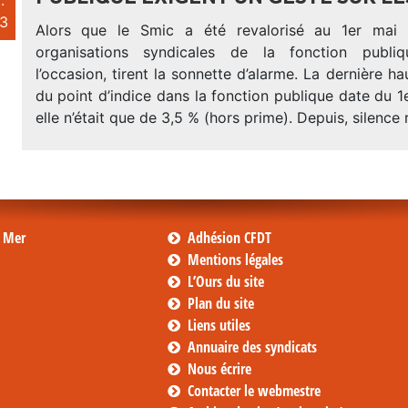
.
3
Alors que le Smic a été revalorisé au 1er mai
organisations syndicales de la fonction publi
l’occasion, tirent la sonnette d’alarme. La dernière ha
du point d’indice dans la fonction publique date du 1er
elle n’était que de 3,5 % (hors prime). Depuis, silence 
s Mer
Adhésion CFDT
Mentions légales
L’Ours du site
Plan du site
Liens utiles
Annuaire des syndicats
Nous écrire
Contacter le webmestre