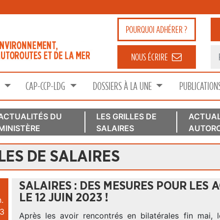
POURQUOI
ADHÉRER ?
NOUS ÉCRIRE
S
CAP-CCP-LDG
DOSSIERS À LA UNE
PUBLICATION
ACTUALITÉS DU
LES GRILLES DE
ACTUAL
MINISTÈRE
SALAIRES
AUTORO
LES DE SALAIRES
SALAIRES : DES MESURES POUR LES
LE 12 JUIN 2023 !
.
3
Après les avoir rencontrés en bilatérales fin mai, 