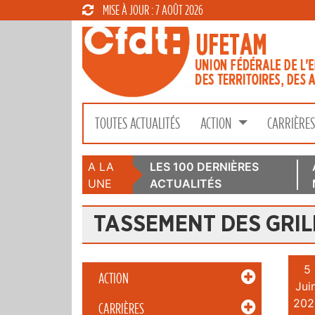
MISE À JOUR : 7 AOÛT 2026
TOUTES ACTUALITÉS
ACTION
CARRIÈRE
A LA
LES 100 DERNIÈRES
UNE
ACTUALITÉS
TASSEMENT DES GRIL
5
ACTION
Juin
202
CARRIÈRES