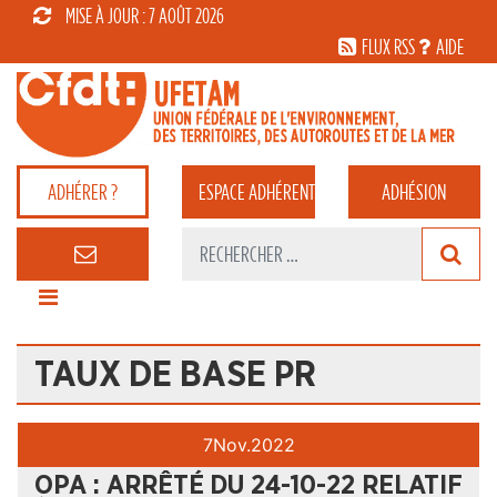
MISE À JOUR : 7 AOÛT 2026
FLUX RSS
AIDE
ADHÉRER ?
ESPACE
ADHÉRENT
ADHÉSION
TAUX DE BASE PR
7
Nov.
2022
OPA : ARRÊTÉ DU 24-10-22 RELATIF