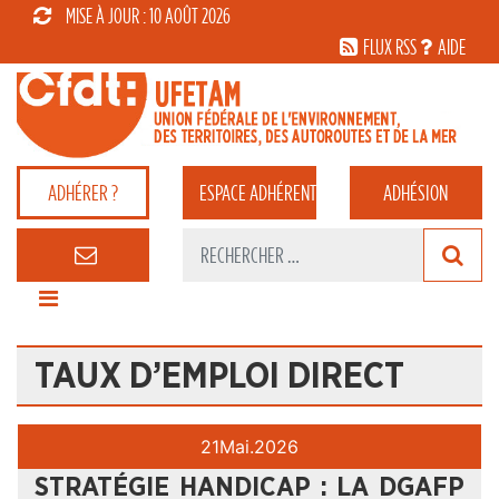
MISE À JOUR : 10 AOÛT 2026
FLUX RSS
AIDE
ADHÉRER ?
ESPACE
ADHÉRENT
ADHÉSION
TAUX D’EMPLOI DIRECT
21
Mai.
2026
STRATÉGIE HANDICAP : LA DGAFP