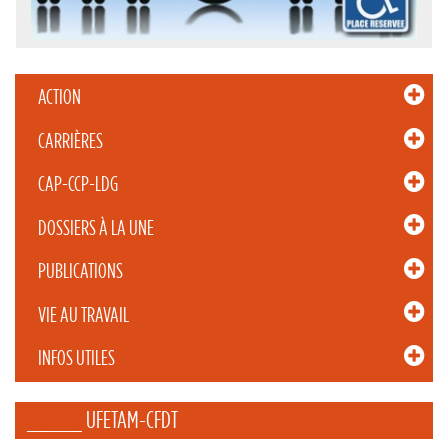
ACTION
CARRIÈRES
CAP-CCP-LDG
DOSSIERS À LA UNE
PUBLICATIONS
VIE AU TRAVAIL
INFOS UTILES
_____ UFETAM-CFDT