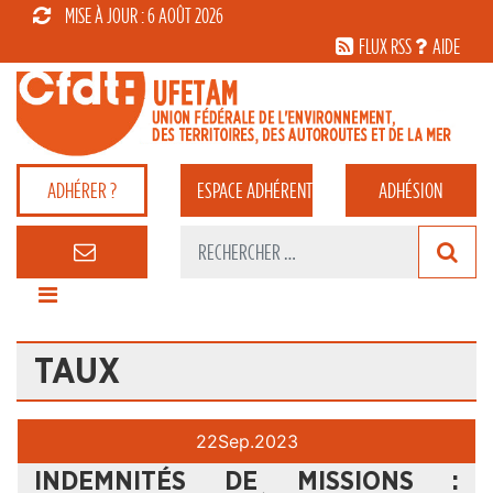
MISE À JOUR : 6 AOÛT 2026
FLUX RSS
AIDE
ADHÉRER ?
ESPACE
ADHÉRENT
ADHÉSION
TAUX
22
Sep.
2023
INDEMNITÉS DE MISSIONS :