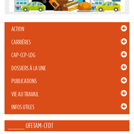
ACTION
CARRIÈRES
CAP-CCP-LDG
DOSSIERS À LA UNE
PUBLICATIONS
VIE AU TRAVAIL
INFOS UTILES
_____ UFETAM-CFDT