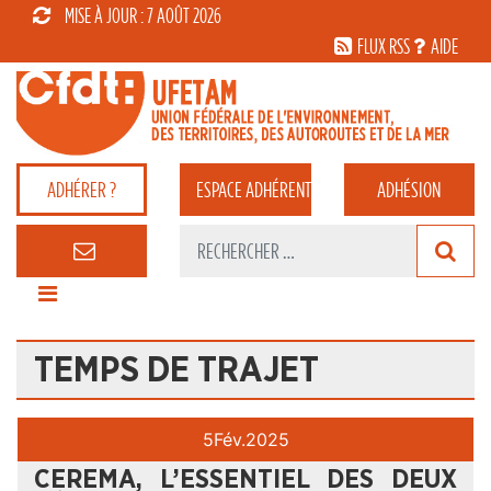
MISE À JOUR : 7 AOÛT 2026
FLUX RSS
AIDE
ADHÉRER ?
ESPACE
ADHÉRENT
ADHÉSION
TEMPS DE TRAJET
5
Fév.
2025
CEREMA, L’ESSENTIEL DES DEUX