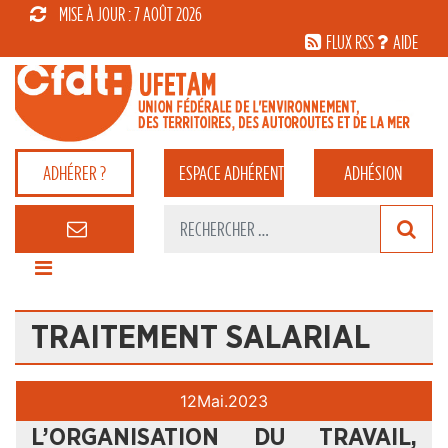
MISE À JOUR : 7 AOÛT 2026
FLUX RSS
AIDE
ADHÉRER ?
ESPACE
ADHÉRENT
ADHÉSION
TRAITEMENT SALARIAL
12
Mai.
2023
L’ORGANISATION DU TRAVAIL,