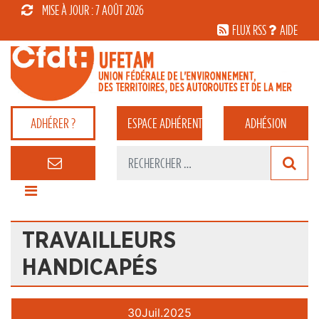
MISE À JOUR : 7 AOÛT 2026
FLUX RSS
AIDE
ADHÉRER ?
ESPACE
ADHÉRENT
ADHÉSION
TRAVAILLEURS
HANDICAPÉS
30
Juil.
2025