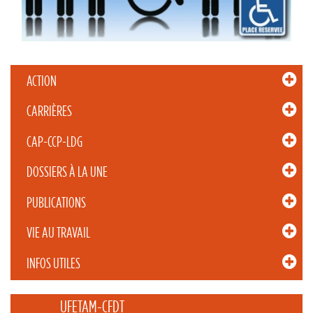
ACTION
CARRIÈRES
CAP-CCP-LDG
DOSSIERS À LA UNE
PUBLICATIONS
VIE AU TRAVAIL
INFOS UTILES
_____ UFETAM-CFDT