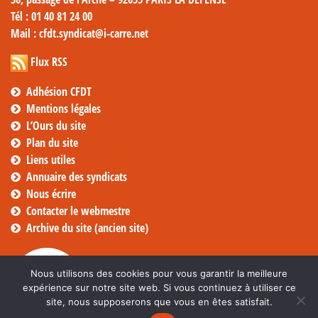
Tél
: 01 40 81 24 00
Mail
: cfdt.syndicat@i-carre.net
Flux RSS
Adhésion CFDT
Mentions légales
L’Ours du site
Plan du site
Liens utiles
Annuaire des syndicats
Nous écrire
Contacter le webmestre
Archive du site (ancien site)
Nous utilisons des cookies pour vous garantir la meilleure
expérience sur notre site web. Si vous continuez à utiliser ce
site, nous supposerons que vous en êtes satisfait.