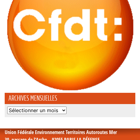
ARCHIVES MENSUELLES
Archives
mensuelles
Union Fédérale Environnement Territoires Autoroutes Mer
30, passage de l’Arche – 92055 PARIS LA DÉFENSE