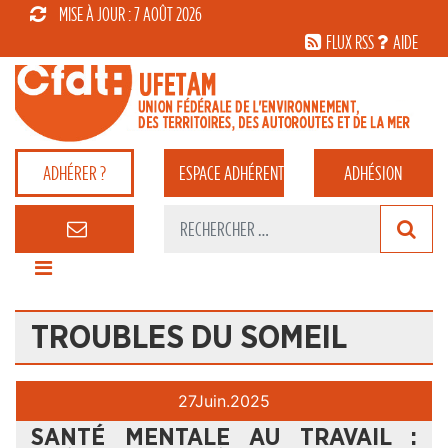
MISE À JOUR : 7 AOÛT 2026
FLUX RSS
AIDE
ADHÉRER ?
ESPACE
ADHÉRENT
ADHÉSION
TROUBLES DU SOMEIL
27
Juin.
2025
SANTÉ MENTALE AU TRAVAIL :