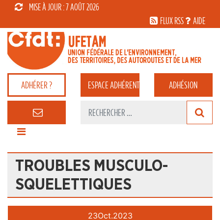
MISE À JOUR : 7 AOÛT 2026
FLUX RSS
AIDE
ADHÉRER ?
ESPACE
ADHÉRENT
ADHÉSION
TROUBLES MUSCULO-
SQUELETTIQUES
23
Oct.
2023