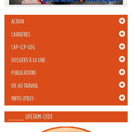
ACTION
CARRIÈRES
CAP-CCP-LDG
DOSSIERS À LA UNE
PUBLICATIONS
VIE AU TRAVAIL
INFOS UTILES
_____ UFETAM-CFDT