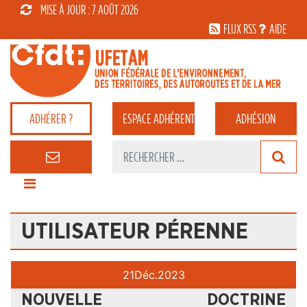
MISE À JOUR : 7 AOÛT 2026
FLUX RSS
AIDE
ADHÉRER ?
ESPACE
ADHÉRENT
ADHÉSION
UTILISATEUR PÉRENNE
21
Déc.
2023
NOUVELLE DOCTRINE