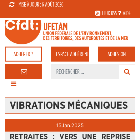
MISE À JOUR : 6 AOÛT 2026
FLUX RSS
AIDE
ADHÉRER ?
ESPACE
ADHÉRENT
ADHÉSION
VIBRATIONS MÉCANIQUES
15
Jan.
2025
RETRAITES : VERS UNE REPRISE