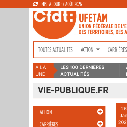
MISE À JOUR : 7 AOÛT 2026
TOUTES ACTUALITÉS
ACTION
CARRIÈRE
A LA
LES 100 DERNIÈRES
UNE
ACTUALITÉS
VIE-PUBLIQUE.FR
26
ACTION
Jan
202
CARRIÈRES