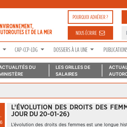
POURQUOI
ADHÉRER ?
NOUS ÉCRIRE
S
CAP-CCP-LDG
DOSSIERS À LA UNE
PUBLICATION
ACTUALITÉS DU
LES GRILLES DE
ACTUAL
MINISTÈRE
SALAIRES
AUTORO
L’ÉVOLUTION DES DROITS DES FEMM
JOUR DU 20-01-26)
.
6
L’évolution des droits des femmes est une longue his