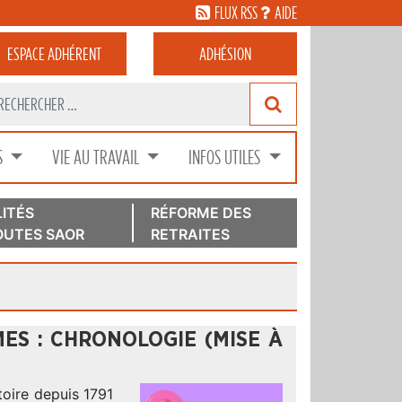
FLUX RSS
AIDE
ESPACE
ADHÉRENT
ADHÉSION
S
VIE AU TRAVAIL
INFOS UTILES
ITÉS
RÉFORME DES
UTES SAOR
RETRAITES
ES : CHRONOLOGIE (MISE À
toire depuis 1791