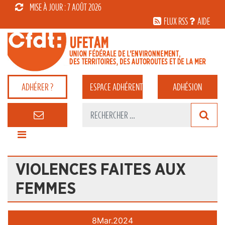
MISE À JOUR : 7 AOÛT 2026
FLUX RSS
AIDE
ADHÉRER ?
ESPACE
ADHÉRENT
ADHÉSION
VIOLENCES FAITES AUX
FEMMES
8
Mar.
2024