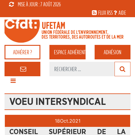
MISE À JOUR : 7 AOÛT 2026
FLUX RSS
AIDE
ADHÉRER ?
ESPACE
ADHÉRENT
ADHÉSION
VOEU INTERSYNDICAL
18
Oct.
2021
CONSEIL SUPÉRIEUR DE LA