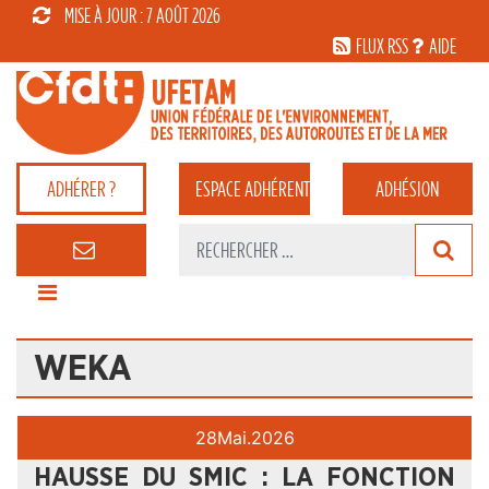
MISE À JOUR : 7 AOÛT 2026
FLUX RSS
AIDE
ADHÉRER ?
ESPACE
ADHÉRENT
ADHÉSION
WEKA
28
Mai.
2026
HAUSSE DU SMIC : LA FONCTION