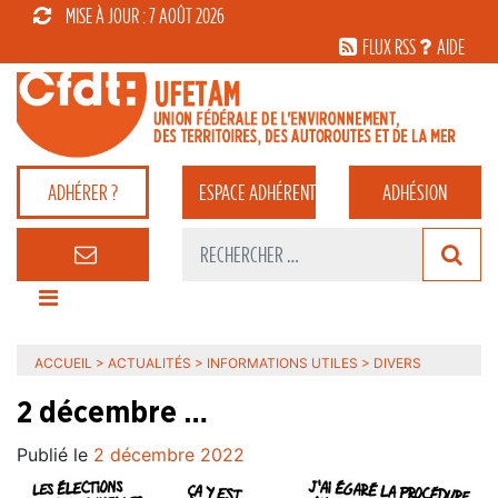
MISE À JOUR : 7 AOÛT 2026
FLUX RSS
AIDE
ADHÉRER ?
ESPACE
ADHÉRENT
ADHÉSION
ACCUEIL
>
ACTUALITÉS
>
INFORMATIONS UTILES
>
DIVERS
2 décembre …
Publié le
2 décembre 2022