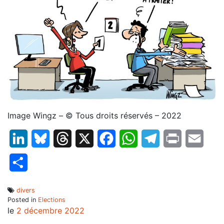
Image Wingz – © Tous droits réservés – 2022
LinkedIn
Bluesky
Threads
X
Facebook
WhatsApp
Telegram
Print
Email
Partager
divers
Posted in
Elections
le
2 décembre 2022