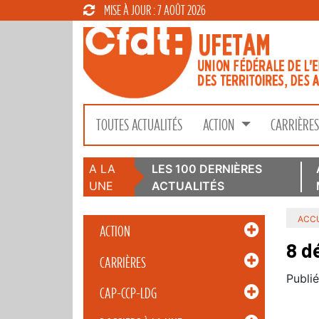
MISE À JOUR : 7 AOÛT 2026
TOUTES ACTUALITÉS
ACTION
CARRIÈRE
A LA
LES 100 DERNIÈRES
UNE
ACTUALITÉS
ACCU
ACTION
8 d
CARRIÈRES
Publié
CAP-CCP-LDG