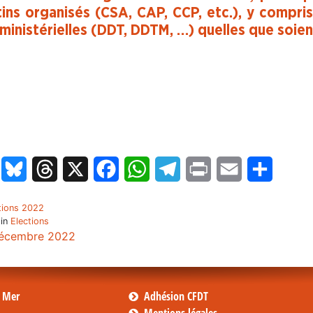
tins organisés (CSA, CAP, CCP, etc.), y compri
rministérielles (DDT, DDTM, …) quelles que soien
LinkedIn
Bluesky
Threads
X
Facebook
WhatsApp
Telegram
Print
Email
Partage
tions 2022
 in
Elections
écembre 2022
s Mer
Adhésion CFDT