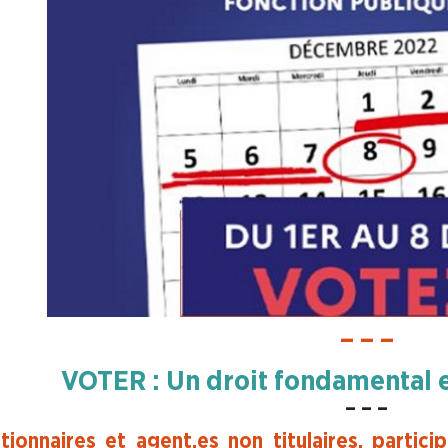
– – –
VOTER : Un droit fondamental et
– – –
tionnaires et agent.es non titulaires, partic