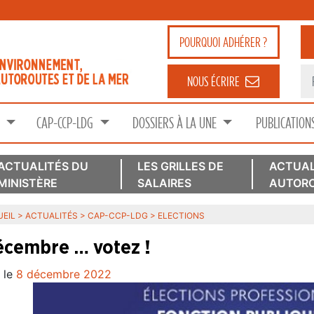
POURQUOI
ADHÉRER ?
NOUS ÉCRIRE
S
CAP-CCP-LDG
DOSSIERS À LA UNE
PUBLICATION
ACTUALITÉS DU
LES GRILLES DE
ACTUAL
MINISTÈRE
SALAIRES
AUTORO
EIL
>
ACTUALITÉS
>
CAP-CCP-LDG
>
ELECTIONS
écembre … votez !
 le
8 décembre 2022