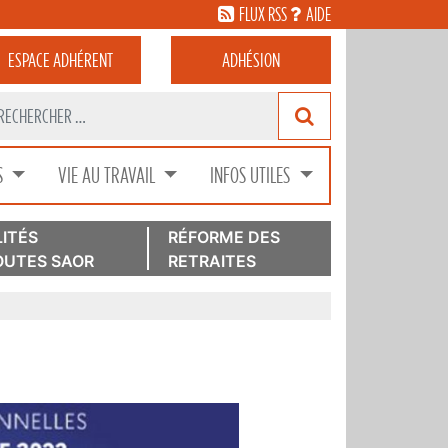
FLUX RSS
AIDE
ESPACE
ADHÉRENT
ADHÉSION
S
VIE AU TRAVAIL
INFOS UTILES
ITÉS
RÉFORME DES
UTES SAOR
RETRAITES