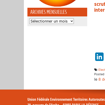
scru
inte
ARCHIVES MENSUELLES
Archives
mensuelles
Elec
Posted
le
8 d
Union Fédérale Environnement Territoires Autoroute