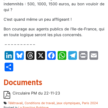
indemnités : 500, 1000, 1500 euros, au bon vouloir de
qui ?
C’est quand même un peu affligeant !
Bon courage aux agents publics de l’Ile-de-France, qui
en toute logique seront les plus concernés.
– – – – – – – – – –
LinkedIn
Bluesky
Threads
X
Facebook
WhatsApp
Telegram
Print
Email
Partager
Documents
Circulaire PM du 22-11-23
Télétravail
,
Conditions de travail
,
jeux olympiques
,
Paris 2024
Posted in
La Fonction Publique