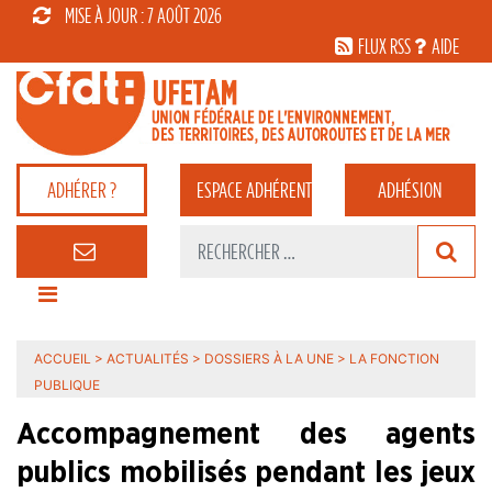
MISE À JOUR : 7 AOÛT 2026
FLUX RSS
AIDE
ADHÉRER ?
ESPACE
ADHÉRENT
ADHÉSION
ACCUEIL
>
ACTUALITÉS
>
DOSSIERS À LA UNE
>
LA FONCTION
PUBLIQUE
Accompagnement des agents
publics mobilisés pendant les jeux