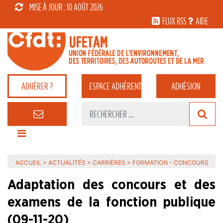
MISE À JOUR : 10 AOÛT 2026
FLUX RSS
AIDE
ADHÉRER ?
ESPACE
ADHÉRENT
ADHÉSION
ACCUEIL
>
ACTUALITÉS
>
CARRIÈRES
>
FORMATION - CONCOURS
Adaptation des concours et des
examens de la fonction publique
(09-11-20)