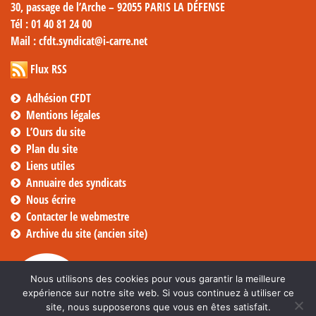
30, passage de l’Arche – 92055 PARIS LA DÉFENSE
Tél
: 01 40 81 24 00
Mail
: cfdt.syndicat@i-carre.net
Flux RSS
Adhésion CFDT
Mentions légales
L’Ours du site
Plan du site
Liens utiles
Annuaire des syndicats
Nous écrire
Contacter le webmestre
Archive du site (ancien site)
Nous utilisons des cookies pour vous garantir la meilleure
expérience sur notre site web. Si vous continuez à utiliser ce
site, nous supposerons que vous en êtes satisfait.