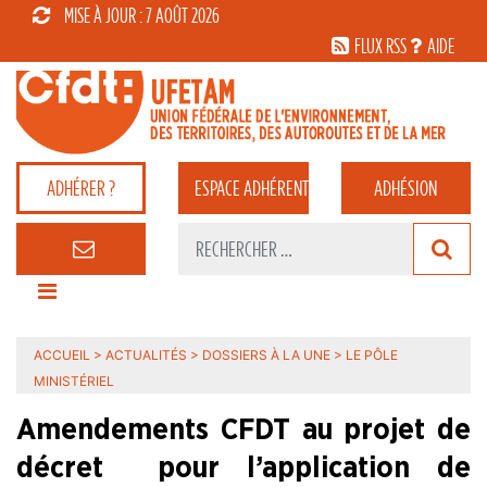
MISE À JOUR : 7 AOÛT 2026
FLUX RSS
AIDE
ADHÉRER ?
ESPACE
ADHÉRENT
ADHÉSION
ACCUEIL
>
ACTUALITÉS
>
DOSSIERS À LA UNE
>
LE PÔLE
MINISTÉRIEL
Amendements CFDT au projet de
décret pour l’application de