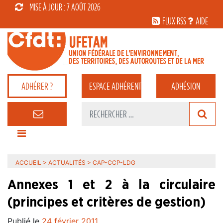
MISE À JOUR : 7 AOÛT 2026
FLUX RSS
AIDE
ADHÉRER ?
ESPACE
ADHÉRENT
ADHÉSION
ACCUEIL
>
ACTUALITÉS
>
CAP-CCP-LDG
Annexes 1 et 2 à la circulaire
(principes et critères de gestion)
Publié le
24 février 2011