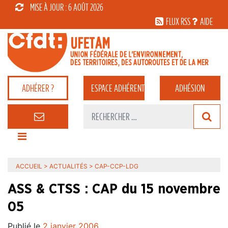
MISE À JOUR : 6 AOÛT 2026
FLUX RSS
AIDE
ADHÉRER ?
ESPACE
ADHÉRENT
ADHÉSION
ACCUEIL
>
ACTUALITÉS
>
CAP-CCP-LDG
ASS & CTSS : CAP du 15 novembre
05
Publié le
2 janvier 2006