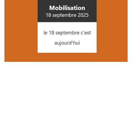
*
*
*
*
*