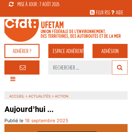
MISE À JOUR : 7 AOÛT 2026
FLUX RSS
AIDE
ADHÉRER ?
ESPACE
ADHÉRENT
ADHÉSION
ACCUEIL
>
ACTUALITÉS
>
ACTION
Aujourd’hui …
Publié le
18 septembre 2025