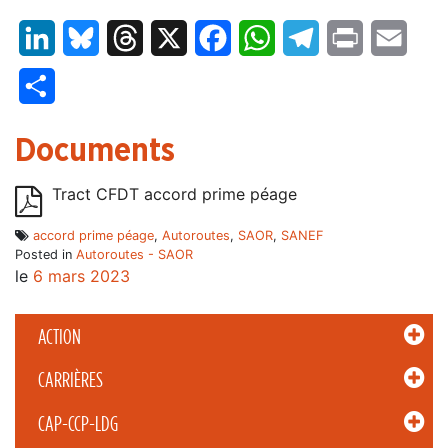
LinkedIn
Bluesky
Threads
X
Facebook
WhatsApp
Telegram
Print
Email
Partager
Documents
Tract CFDT accord prime péage
accord prime péage
,
Autoroutes
,
SAOR
,
SANEF
Posted in
Autoroutes - SAOR
le
6 mars 2023
ACTION
CARRIÈRES
CAP-CCP-LDG