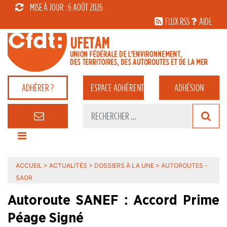
MISE À JOUR : 6 AOÛT 2026
FLUX RSS
AIDE
ADHÉRER ?
ESPACE
ADHÉRENT
ADHÉSION
ACCUEIL
>
ACTUALITÉS
>
DOSSIERS À LA UNE
>
AUTOROUTES -
SAOR
Autoroute SANEF : Accord Prime
Péage Signé