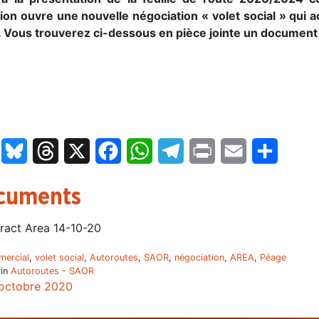
tion ouvre une nouvelle négociation « volet social » qui 
. Vous trouverez ci-dessous en pièce jointe un document d
LinkedIn
Bluesky
Threads
X
Facebook
WhatsApp
Telegram
Print
Email
Partage
cuments
ract Area 14-10-20
ercial
,
volet social
,
Autoroutes
,
SAOR
,
négociation
,
AREA
,
Péage
 in
Autoroutes - SAOR
octobre 2020