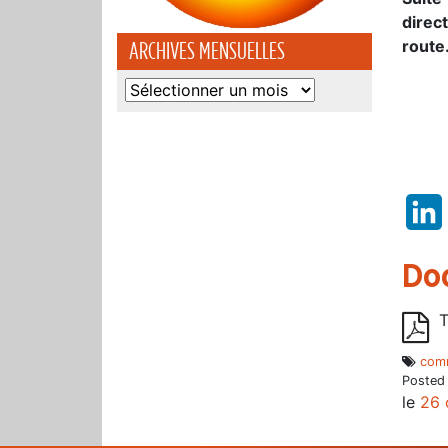
direc
route
ARCHIVES MENSUELLES
Archives
mensuelles
Do
T
comm
Posted
le
26 