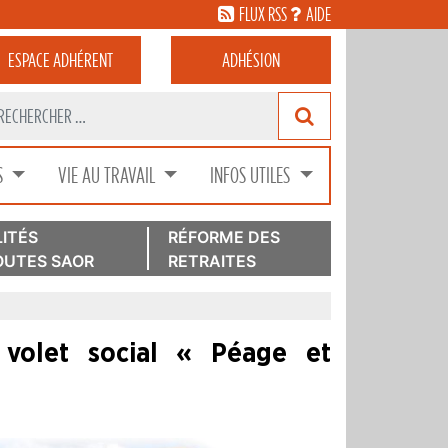
FLUX RSS
AIDE
ESPACE
ADHÉRENT
ADHÉSION
S
VIE AU TRAVAIL
INFOS UTILES
ITÉS
RÉFORME DES
UTES SAOR
RETRAITES
volet social « Péage et