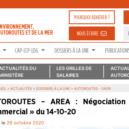
POURQUOI
ADHÉRER ?
NOUS ÉCRIRE
S
CAP-CCP-LDG
DOSSIERS À LA UNE
PUBLICATION
ACTUALITÉS DU
LES GRILLES DE
ACTUAL
MINISTÈRE
SALAIRES
AUTORO
EIL
>
ACTUALITÉS
>
DOSSIERS À LA UNE
>
AUTOROUTES - SAOR
OROUTES – AREA : Négociation 
mercial » du 14-10-20
 le
26 octobre 2020