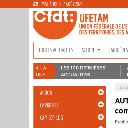
MISE À JOUR : 7 AOÛT 2026
TOUTES ACTUALITÉS
ACTION
CARRIÈRE
A LA
LES 100 DERNIÈRES
UNE
ACTUALITÉS
ACCU
ACTION
AUT
CARRIÈRES
com
CAP-CCP-LDG
Publié