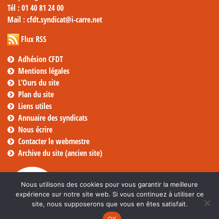
Tél
: 01 40 81 24 00
Mail
: cfdt.syndicat@i-carre.net
Flux RSS
Adhésion CFDT
Mentions légales
L’Ours du site
Plan du site
Liens utiles
Annuaire des syndicats
Nous écrire
Contacter le webmestre
Archive du site (ancien site)
Nous utilisons des cookies pour vous garantir la meilleure
expérience sur notre site web. Si vous continuez à utiliser ce
site, nous supposerons que vous en êtes satisfait.
OK