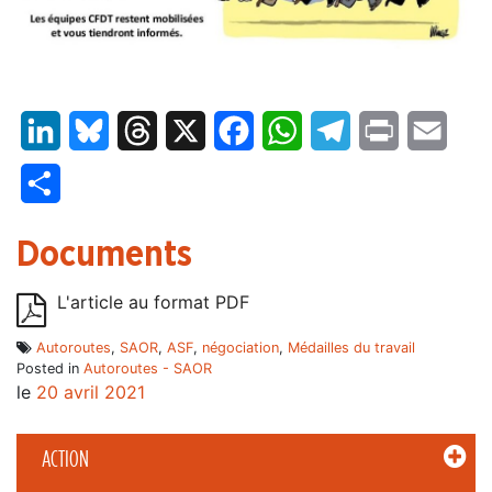
LinkedIn
Bluesky
Threads
X
Facebook
WhatsApp
Telegram
Print
Email
Partager
Documents
L'article au format PDF
Autoroutes
,
SAOR
,
ASF
,
négociation
,
Médailles du travail
Posted in
Autoroutes - SAOR
le
20 avril 2021
ACTION