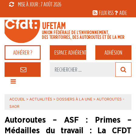
MISE À JOUR : 7 AOÛT 2026
FLUX RSS
AIDE
ADHÉRER ?
ESPACE
ADHÉRENT
ADHÉSION
ACCUEIL
>
ACTUALITÉS
>
DOSSIERS À LA UNE
>
AUTOROUTES -
SAOR
Autoroutes – ASF : Primes –
Médailles du travail : La CFDT