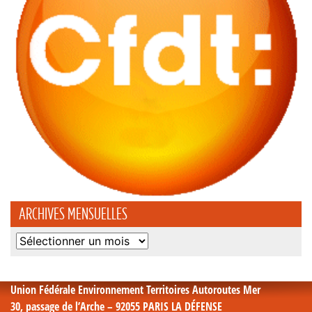
ARCHIVES MENSUELLES
Archives
mensuelles
Union Fédérale Environnement Territoires Autoroutes Mer
30, passage de l’Arche – 92055 PARIS LA DÉFENSE