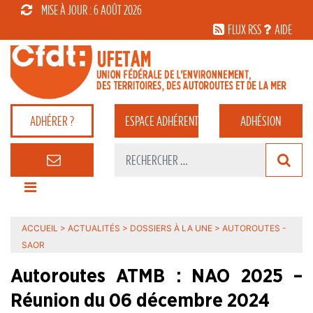
MISE À JOUR : 6 AOÛT 2026
FLUX RSS
AIDE
ADHÉRER ?
ESPACE
ADHÉRENT
ADHÉSION
ACCUEIL
>
ACTUALITÉS
>
DOSSIERS À LA UNE
>
AUTOROUTES -
SAOR
Autoroutes ATMB : NAO 2025 –
Réunion du 06 décembre 2024