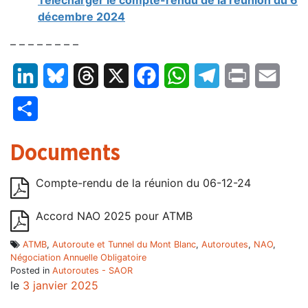
décembre 2024
– – – – – – – –
LinkedIn
Bluesky
Threads
X
Facebook
WhatsApp
Telegram
Print
Email
Partager
Documents
Compte-rendu de la réunion du 06-12-24
Accord NAO 2025 pour ATMB
ATMB
,
Autoroute et Tunnel du Mont Blanc
,
Autoroutes
,
NAO
,
Négociation Annuelle Obligatoire
Posted in
Autoroutes - SAOR
le
3 janvier 2025