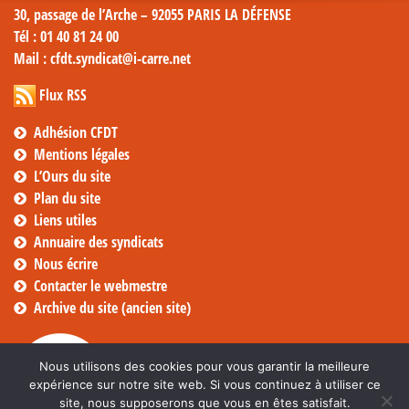
30, passage de l’Arche – 92055 PARIS LA DÉFENSE
Tél
: 01 40 81 24 00
Mail
: cfdt.syndicat@i-carre.net
Flux RSS
Adhésion CFDT
Mentions légales
L’Ours du site
Plan du site
Liens utiles
Annuaire des syndicats
Nous écrire
Contacter le webmestre
Archive du site (ancien site)
Nous utilisons des cookies pour vous garantir la meilleure
expérience sur notre site web. Si vous continuez à utiliser ce
site, nous supposerons que vous en êtes satisfait.