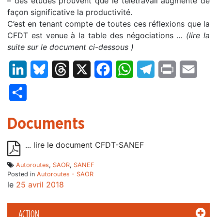
– des études prouvent que le télétravail augmente de
façon significative la productivité.
C’est en tenant compte de toutes ces réflexions que la
CFDT est venue à la table des négociations …
(lire la
suite sur le document ci-dessous )
LinkedIn
Bluesky
Threads
X
Facebook
WhatsApp
Telegram
Print
Email
Partager
Documents
... lire le document CFDT-SANEF
Autoroutes
,
SAOR
,
SANEF
Posted in
Autoroutes - SAOR
le
25 avril 2018
ACTION