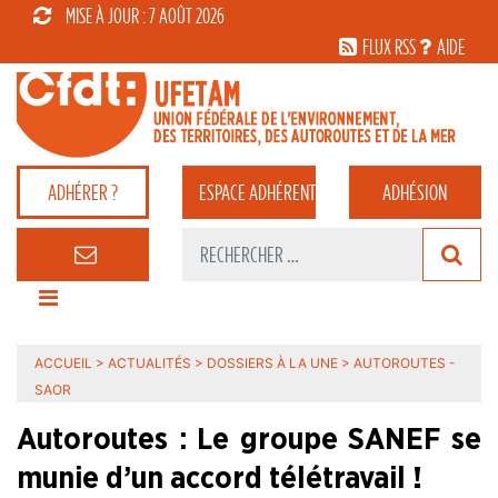
MISE À JOUR : 7 AOÛT 2026
FLUX RSS
AIDE
ADHÉRER ?
ESPACE
ADHÉRENT
ADHÉSION
ACCUEIL
>
ACTUALITÉS
>
DOSSIERS À LA UNE
>
AUTOROUTES -
SAOR
Autoroutes : Le groupe SANEF se
munie d’un accord télétravail !