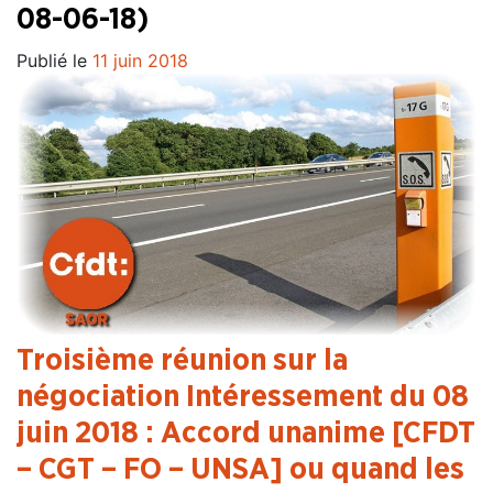
08-06-18)
Publié le
11 juin 2018
Troisième réunion sur la
négociation Intéressement du 08
juin 2018 : Accord unanime [CFDT
– CGT – FO – UNSA] ou quand les