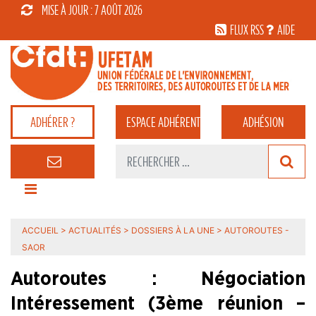
MISE À JOUR : 7 AOÛT 2026
FLUX RSS
AIDE
ADHÉRER ?
ESPACE
ADHÉRENT
ADHÉSION
ACCUEIL
>
ACTUALITÉS
>
DOSSIERS À LA UNE
>
AUTOROUTES -
SAOR
Autoroutes : Négociation
Intéressement (3ème réunion –