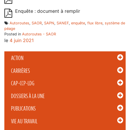
Enquête : document à remplir
Autoroutes
,
SAOR
,
SAPN
,
SANEF
,
enquête
,
flux libre
,
système de
péage
Posted in
Autoroutes - SAOR
le
4 juin 2021
ACTION
CARRIÈRES
CAP-CCP-LDG
DOSSIERS À LA UNE
PUBLICATIONS
VIE AU TRAVAIL