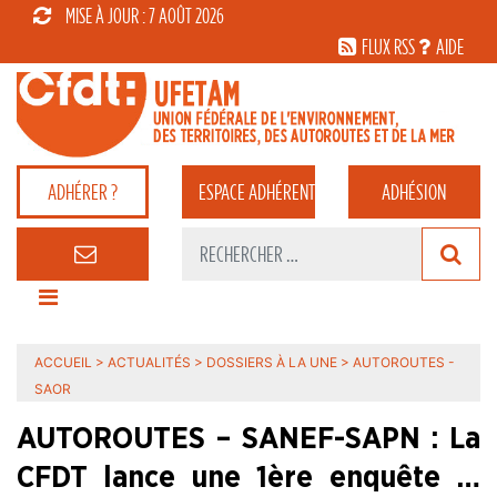
MISE À JOUR : 7 AOÛT 2026
FLUX RSS
AIDE
ADHÉRER ?
ESPACE
ADHÉRENT
ADHÉSION
ACCUEIL
>
ACTUALITÉS
>
DOSSIERS À LA UNE
>
AUTOROUTES -
SAOR
AUTOROUTES – SANEF-SAPN : La
CFDT lance une 1ère enquête …