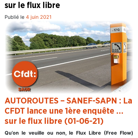
sur le flux libre
Publié le
4 juin 2021
AUTOROUTES – SANEF-SAPN :
La
CFDT lance une 1ère enquête …
sur le flux libre (01-06-21)
Qu’on le veuille ou non, le Flux Libre (Free Flow)