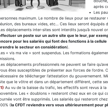
douche,
après c
Les pau
personnes maximum. Le nombre de lieux pour se restaurer va 
réunion, des bureaux vides, etc… Ces lieux seront équipés 
Les déplacements inter-sites sont interdits jusqu’à nouvel or
effectuer un poste sur un autre site que le leur, par exem
encore pour les salariés qui font des fonctions à la cellule 
prendre le secteur en considération
).
Les « vis ma vie » sont suspendus. Les formations également
missions.
Les déplacements professionnels ne peuvent se faire qu’avec
vous êtes susceptibles de présenter aux forces de l’ordre. Cet
nécessaire de télécharger l’attestation du gouvernement. M
site que le vôtre et dans un département différent, cette seul
(1)
Au vu de la baisse du trafic, les effectifs sont revus à l
novembre. Les « doublons » resteront chez eux en ce qui co
journée vont être supprimés. Les salariés qui resteront chez
100% (
la CFDT reviendra vers vous ultérieurement pour plu