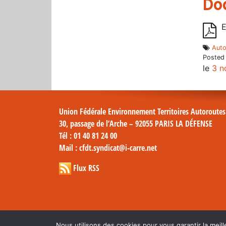
Do
E
Auto
Posted
le
3 n
Union Fédérale Environnement Territoires Autoroute
30, passage de l’Arche – 92055 PARIS LA DÉFENSE
Tél
: 01 40 81 24 00
Mail
: cfdt.syndicat@i-carre.net
Flux RSS
Nous utilisons des cookies pour vous garantir la meill