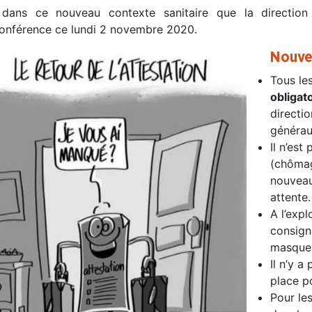
 dans ce nouveau contexte sanitaire que la direction 
conférence ce lundi 2 novembre 2020.
Nouve
Tous les
obligat
directio
générau
Il n’est
(chômag
nouveau 
attente.
A l’expl
consign
masque,
Il n’y 
place po
Pour le