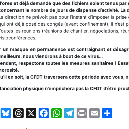
d’ores et déjà demandé que des fichiers soient tenus par sit
concernant le nombre de jours de dispense d’activité. La d
La direction ne prévoit pas pour l’instant d’imposer la pri
qui ont déjà posé des congés (avant confinement), il n’est p
Toutes les réunions (réunions de chantier, négociations, ré
visioconférences.
r un masque en permanence est contraignant et désagréa
 meilleurs, nous viendrons à bout de ce virus…
tendant, respectons toutes les mesures sanitaires ! Ess
morosité.
’il en soit, la CFDT traversera cette période avec vous, n’
stanciation physique n’empêchera pas la CFDT d’être proc
LinkedIn
Bluesky
Threads
X
Facebook
WhatsApp
Telegram
Print
Email
Partage