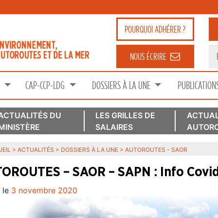
POURQUOI
ADHÉRER ?
NOUS ÉCRIRE
S
CAP-CCP-LDG
DOSSIERS À LA UNE
PUBLICATION
ACTUALITÉS DU
LES GRILLES DE
ACTUAL
MINISTÈRE
SALAIRES
AUTORO
EIL
>
ACTUALITÉS
>
DOSSIERS À LA UNE
>
AUTOROUTES - SAOR
OROUTES – SAOR – SAPN : Info Covid
 le
3 novembre 2020