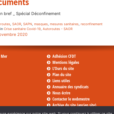
cuments
n bref _ Spécial Déconfinement
routes
,
SAOR
,
SAPN
,
masques
,
mesures sanitaires
,
reconfinement
 in
Crise sanitaire Covid-19
,
Autoroutes - SAOR
ovembre 2020
s Mer
Adhésion CFDT
Mentions légales
L’Ours du site
Plan du site
Liens utiles
Annuaire des syndicats
Nous écrire
Contacter le webmestre
Archive du site (ancien site)
eure expérience sur notre site web. Si vous continuez à utiliser ce sit