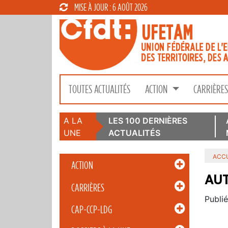
MISE À JOUR : 6 AOÛT 2026
TOUTES ACTUALITÉS
ACTION
CARRIÈRE
A LA
LES 100 DERNIÈRES
UNE
ACTUALITÉS
ACCU
ACTION
AUT
CARRIÈRES
Publié
CAP-CCP-LDG