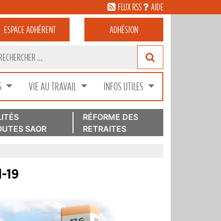
FLUX RSS
AIDE
ESPACE
ADHÉRENT
ADHÉSION
S
VIE AU TRAVAIL
INFOS UTILES
ITÉS
RÉFORME DES
UTES SAOR
RETRAITES
-19