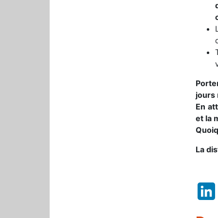
Porte
jours
En at
et la 
Quoiqu
La di