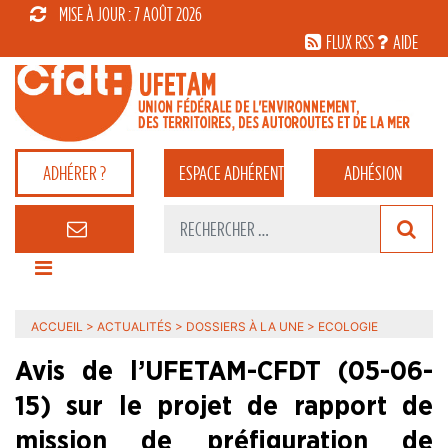
MISE À JOUR : 7 AOÛT 2026
FLUX RSS
AIDE
ADHÉRER ?
ESPACE
ADHÉRENT
ADHÉSION
ACCUEIL
>
ACTUALITÉS
>
DOSSIERS À LA UNE
>
ECOLOGIE
Avis de l’UFETAM-CFDT (05-06-
15) sur le projet de rapport de
mission de préfiguration de