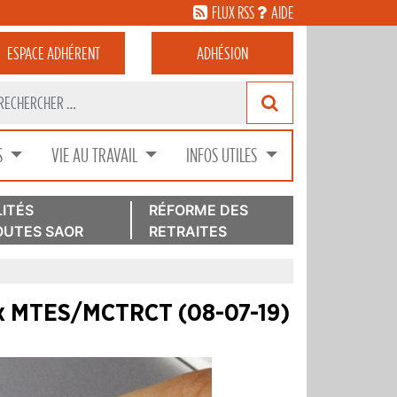
FLUX RSS
AIDE
ESPACE
ADHÉRENT
ADHÉSION
S
VIE AU TRAVAIL
INFOS UTILES
ITÉS
RÉFORME DES
UTES SAOR
RETRAITES
aux MTES/MCTRCT (08-07-19)