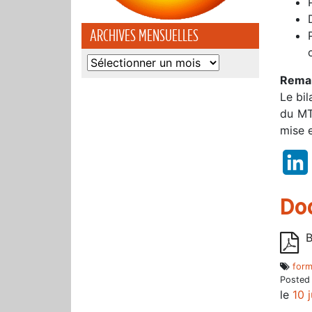
ARCHIVES MENSUELLES
Archives
mensuelles
Remar
Le bil
du MT
mise e
Do
B
form
Posted
le
10 j