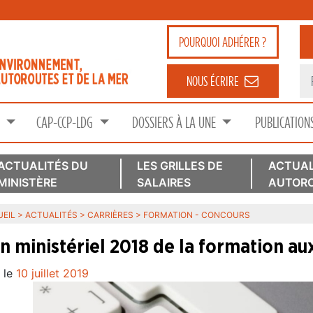
POURQUOI
ADHÉRER ?
NOUS ÉCRIRE
S
CAP-CCP-LDG
DOSSIERS À LA UNE
PUBLICATION
ACTUALITÉS DU
LES GRILLES DE
ACTUAL
MINISTÈRE
SALAIRES
AUTORO
EIL
>
ACTUALITÉS
>
CARRIÈRES
>
FORMATION - CONCOURS
an ministériel 2018 de la formation 
 le
10 juillet 2019