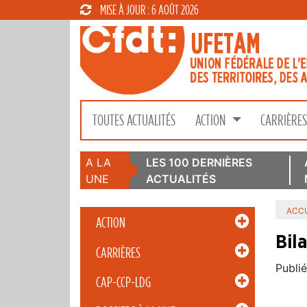
MISE À JOUR : 6 AOÛT 2026
TOUTES ACTUALITÉS
ACTION
CARRIÈRE
A LA
LES 100 DERNIÈRES
UNE
ACTUALITÉS
ACCU
ACTION
Bil
CARRIÈRES
Publié
CAP-CCP-LDG