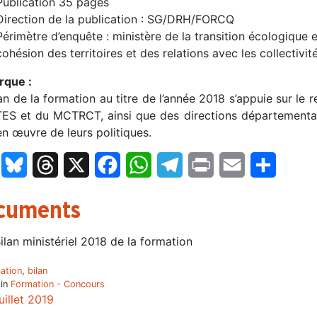
Publication 35 pages
Direction de la publication : SG/DRH/FORCQ
Périmètre d’enquête : ministère de la transition écologique e
cohésion des territoires et des relations avec les collectivi
que :
an de la formation au titre de l’année 2018 s’appuie sur le
ES et du MCTRCT, ainsi que des directions départementales
n œuvre de leurs politiques.
LinkedIn
Bluesky
Threads
X
Facebook
WhatsApp
Telegram
Print
Email
Partage
cuments
ilan ministériel 2018 de la formation
ation
,
bilan
 in
Formation - Concours
uillet 2019