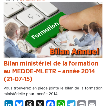
Bilan ministériel de la formation
au MEDDE-MLETR – année 2014
(21-07-15)
Vous trouverez en pièce jointe le bilan de la formation
ministérielle pour l’année 2014.
LinkedIn
Bluesky
Threads
X
Facebook
WhatsApp
Telegram
Print
Email