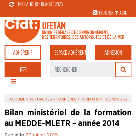
MISE À JOUR : 10 AOÛT 2026
FLUX RSS
AIDE
ADHÉRER ?
ESPACE
ADHÉRENT
ADHÉSION
ACCUEIL
>
ACTUALITÉS
>
CARRIÈRES
>
FORMATION - CONCOURS
Bilan ministériel de la formation
au MEDDE-MLETR – année 2014
Publié le
20 juillet 2015