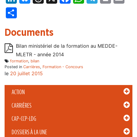
Partager
Documents
Bilan ministériel de la formation au MEDDE-
MLETR - année 2014
formation
,
bilan
Posted in
Carrières
,
Formation - Concours
le
20 juillet 2015
ACTION
CARRIÈRES
CAP-CCP-LDG
DOSSIERS À LA UNE