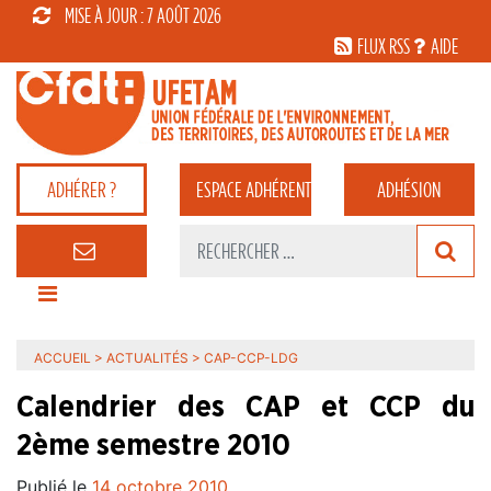
MISE À JOUR : 7 AOÛT 2026
FLUX RSS
AIDE
ADHÉRER ?
ESPACE
ADHÉRENT
ADHÉSION
ACCUEIL
>
ACTUALITÉS
>
CAP-CCP-LDG
Calendrier des CAP et CCP du
2ème semestre 2010
Publié le
14 octobre 2010