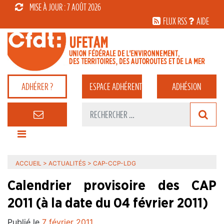
MISE À JOUR : 7 AOÛT 2026
FLUX RSS
AIDE
ADHÉRER ?
ESPACE
ADHÉRENT
ADHÉSION
ACCUEIL
>
ACTUALITÉS
>
CAP-CCP-LDG
Calendrier provisoire des CAP
2011 (à la date du 04 février 2011)
Publié le
7 février 2011