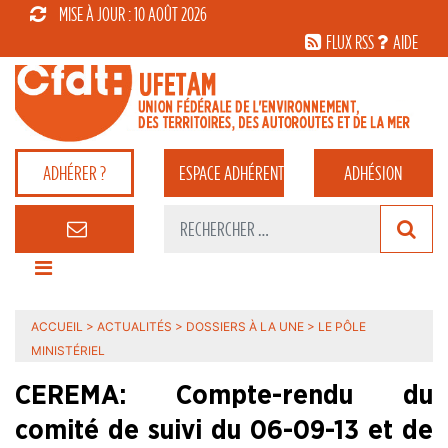
MISE À JOUR : 10 AOÛT 2026
FLUX RSS
AIDE
ADHÉRER ?
ESPACE
ADHÉRENT
ADHÉSION
ACCUEIL
>
ACTUALITÉS
>
DOSSIERS À LA UNE
>
LE PÔLE
MINISTÉRIEL
CEREMA: Compte-rendu du
comité de suivi du 06-09-13 et de