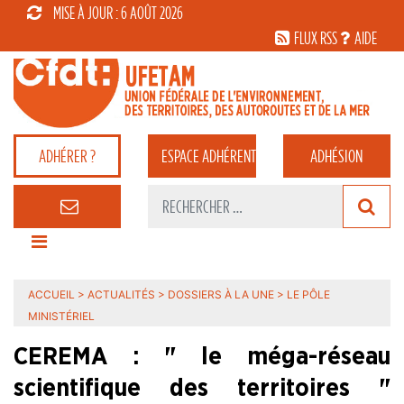
MISE À JOUR : 6 AOÛT 2026
FLUX RSS
AIDE
ADHÉRER ?
ESPACE
ADHÉRENT
ADHÉSION
ACCUEIL
>
ACTUALITÉS
>
DOSSIERS À LA UNE
>
LE PÔLE
MINISTÉRIEL
CEREMA : " le méga-réseau
scientifique des territoires "