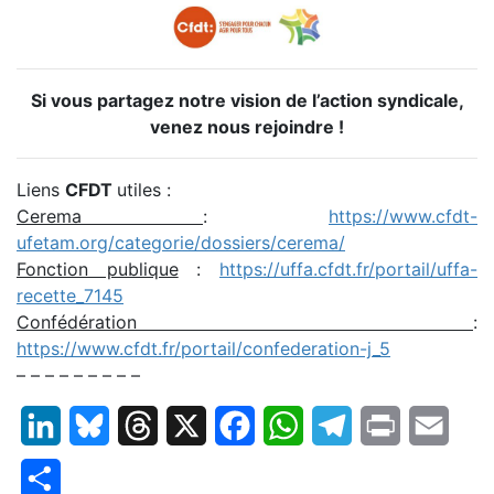
Si vous partagez notre vision de l’action syndicale,
venez nous rejoindre !
Liens
CFDT
utiles :
Cerema
:
https://www.cfdt-
ufetam.org/categorie/dossiers/cerema/
Fonction publique
:
https://uffa.cfdt.fr/portail/uffa-
recette_7145
Confédération
:
https://www.cfdt.fr/portail/confederation-j_5
– – – – – – – – –
LinkedIn
Bluesky
Threads
X
Facebook
WhatsApp
Telegram
Print
Email
Partager