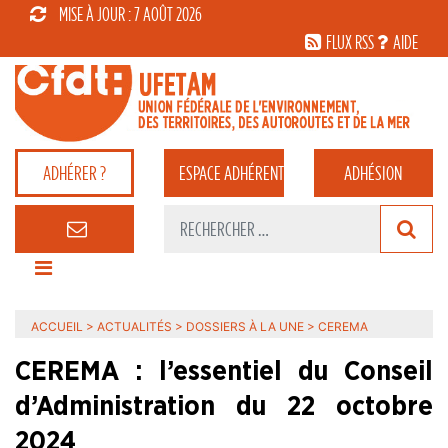
MISE À JOUR : 7 AOÛT 2026
FLUX RSS
AIDE
ADHÉRER ?
ESPACE
ADHÉRENT
ADHÉSION
ACCUEIL
>
ACTUALITÉS
>
DOSSIERS À LA UNE
>
CEREMA
CEREMA : l’essentiel du Conseil
d’Administration du 22 octobre
2024