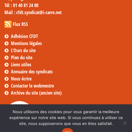
Tél
: 01 40 81 24 00
Mail
: cfdt.syndicat@i-carre.net
Flux RSS
Adhésion CFDT
Mentions légales
L’Ours du site
Plan du site
Liens utiles
Annuaire des syndicats
Nous écrire
Contacter le webmestre
Archive du site (ancien site)
Nous utilisons des cookies pour vous garantir la meilleure
expérience sur notre site web. Si vous continuez à utiliser ce
site, nous supposerons que vous en êtes satisfait.