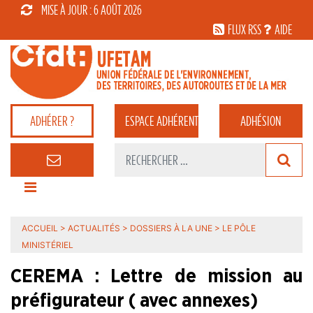
MISE À JOUR : 6 AOÛT 2026
FLUX RSS
AIDE
ADHÉRER ?
ESPACE
ADHÉRENT
ADHÉSION
ACCUEIL
>
ACTUALITÉS
>
DOSSIERS À LA UNE
>
LE PÔLE
MINISTÉRIEL
CEREMA : Lettre de mission au
préfigurateur ( avec annexes)