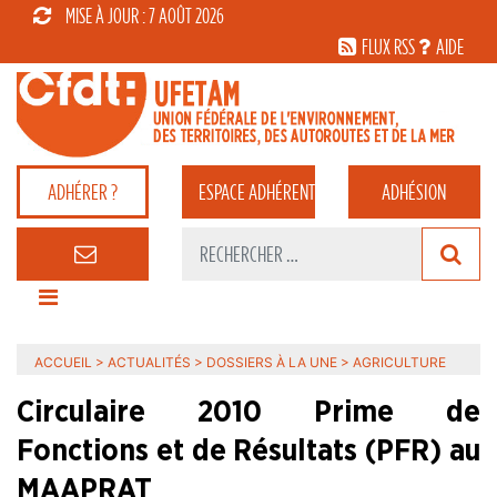
MISE À JOUR : 7 AOÛT 2026
FLUX RSS
AIDE
ADHÉRER ?
ESPACE
ADHÉRENT
ADHÉSION
ACCUEIL
>
ACTUALITÉS
>
DOSSIERS À LA UNE
>
AGRICULTURE
Circulaire 2010 Prime de
Fonctions et de Résultats (PFR) au
MAAPRAT