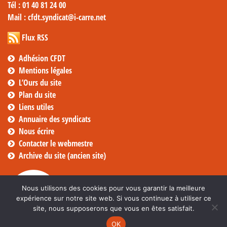
Tél
: 01 40 81 24 00
Mail
: cfdt.syndicat@i-carre.net
Flux RSS
Adhésion CFDT
Mentions légales
L’Ours du site
Plan du site
Liens utiles
Annuaire des syndicats
Nous écrire
Contacter le webmestre
Archive du site (ancien site)
Nous utilisons des cookies pour vous garantir la meilleure
expérience sur notre site web. Si vous continuez à utiliser ce
site, nous supposerons que vous en êtes satisfait.
OK