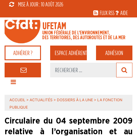
MISE À JOUR : 10 AOÛT 2026
FLUX RSS
AIDE
ADHÉRER ?
ESPACE
ADHÉRENT
ADHÉSION
ACCUEIL
>
ACTUALITÉS
>
DOSSIERS À LA UNE
>
LA FONCTION
PUBLIQUE
Circulaire du 04 septembre 2009
relative à l’organisation et au