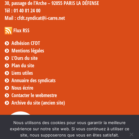
30, passage de l’Arche – 92055 PARIS LA DÉFENSE
Tél
: 01 40 81 24 00
Mail
: cfdt.syndicat@i-carre.net
Flux RSS
Adhésion CFDT
Mentions légales
L’Ours du site
Plan du site
Liens utiles
Annuaire des syndicats
Nous écrire
Contacter le webmestre
Archive du site (ancien site)
Nous utilisons des cookies pour vous garantir la meilleure
expérience sur notre site web. Si vous continuez à utiliser ce
site, nous supposerons que vous en êtes satisfait.