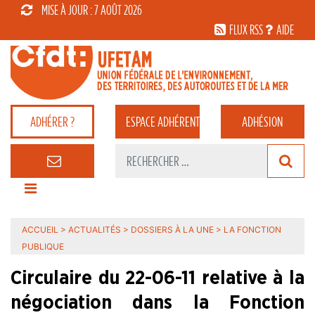
MISE À JOUR : 7 AOÛT 2026
FLUX RSS
AIDE
ADHÉRER ?
ESPACE
ADHÉRENT
ADHÉSION
ACCUEIL
>
ACTUALITÉS
>
DOSSIERS À LA UNE
>
LA FONCTION
PUBLIQUE
Circulaire du 22-06-11 relative à la
négociation dans la Fonction