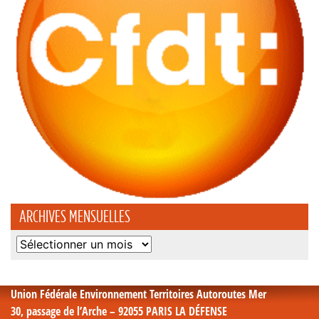
ARCHIVES MENSUELLES
Archives
mensuelles
Union Fédérale Environnement Territoires Autoroutes Mer
30, passage de l’Arche – 92055 PARIS LA DÉFENSE