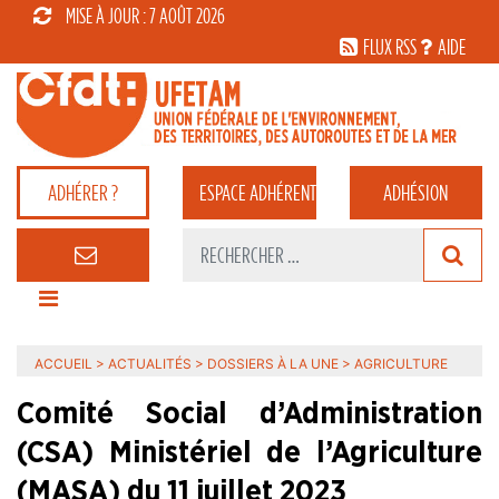
MISE À JOUR : 7 AOÛT 2026
FLUX RSS
AIDE
ADHÉRER ?
ESPACE
ADHÉRENT
ADHÉSION
ACCUEIL
>
ACTUALITÉS
>
DOSSIERS À LA UNE
>
AGRICULTURE
Comité Social d’Administration
(CSA) Ministériel de l’Agriculture
(MASA) du 11 juillet 2023