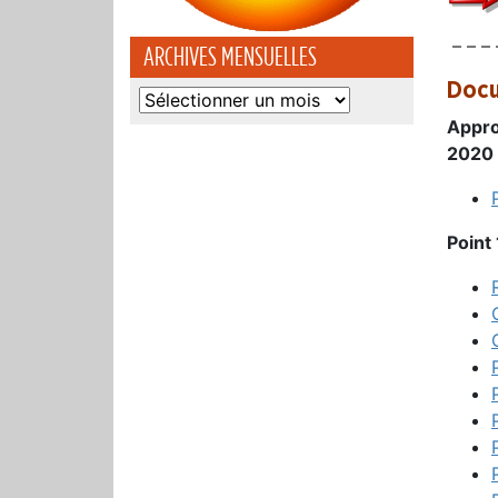
– – – 
ARCHIVES MENSUELLES
Docu
Archives
mensuelles
Appro
2020
Point 