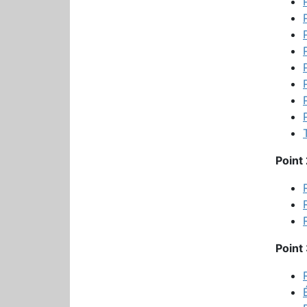
Point
Point 