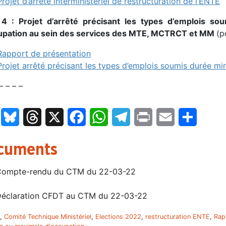
Projet d’arrêté interministériel de restructuration de l’ENTE
 4 : Projet d’arrêté précisant les types d’emplois 
upation au sein des services des MTE, MCTRCT et MM
(p
Rapport de présentation
Projet arrêté précisant les types d’emplois soumis durée m
– – – –
LinkedIn
Bluesky
Threads
X
Facebook
WhatsApp
Telegram
Print
Email
Partage
cuments
ompte-rendu du CTM du 22-03-22
éclaration CFDT au CTM du 22-03-22
,
Comité Technique Ministériel
,
Elections 2022
,
restructuration ENTE
,
Rap