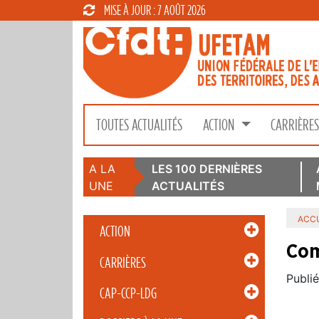
MISE À JOUR : 7 AOÛT 2026
TOUTES ACTUALITÉS
ACTION
CARRIÈRE
A LA
LES 100 DERNIÈRES
UNE
ACTUALITÉS
ACCU
ACTION
Com
CARRIÈRES
Publié
CAP-CCP-LDG