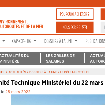
POURQUOI
ADHÉRER ?
NOUS ÉCRIRE
S
CAP-CCP-LDG
DOSSIERS À LA UNE
PUBLICATION
ACTUALITÉS DU
LES GRILLES DE
ACTUAL
MINISTÈRE
SALAIRES
AUTORO
EIL
>
ACTUALITÉS
>
DOSSIERS À LA UNE
>
LE PÔLE MINISTÉRIEL
ité Technique Ministériel du 22 mars
 le
28 mars 2022