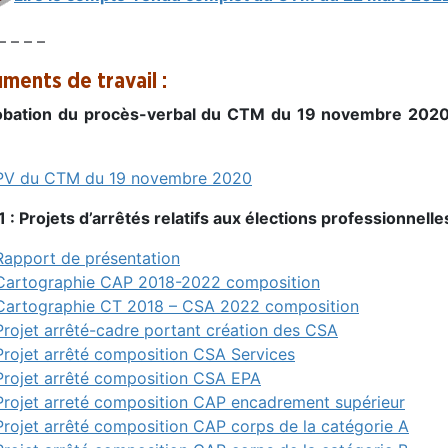
– – – –
ments de travail :
bation du procès-verbal du CTM du 19 novembre 2020
PV du CTM du 19 novembre 2020
1 : Projets d’arrêtés relatifs aux élections professionnell
Rapport de présentation
Cartographie CAP 2018-2022 composition
Cartographie CT 2018 – CSA 2022 composition
Projet arrêté-cadre portant création des CSA
Projet arrêté composition CSA Services
Projet arrêté composition CSA EPA
Projet arreté composition CAP encadrement supérieur
Projet arrêté composition CAP corps de la catégorie A