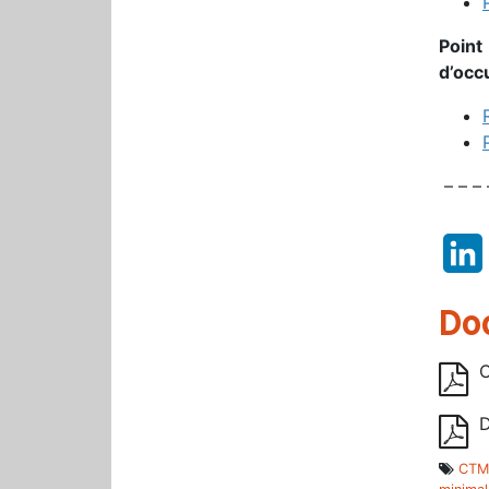
Point
d’occ
– – – 
Do
C
D
CTM