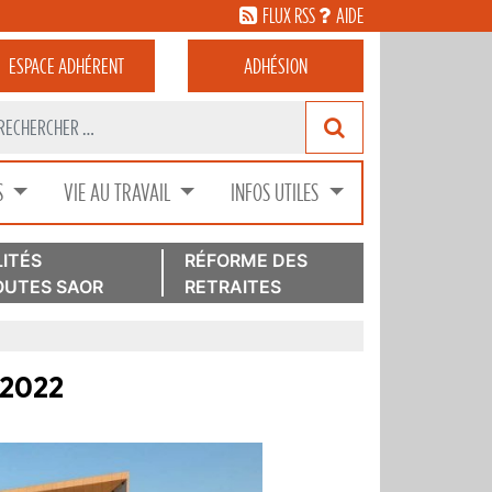
FLUX RSS
AIDE
ESPACE
ADHÉRENT
ADHÉSION
S
VIE AU TRAVAIL
INFOS UTILES
ITÉS
RÉFORME DES
UTES SAOR
RETRAITES
 2022